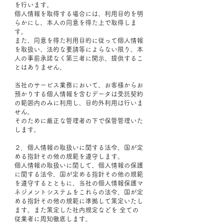
を行います。
個人情報を取得する場合には、利用目的を明
らかにし、本人の同意を得た上で取得しま
す。
また、同意を得た利用目的に従って個人情報
を取扱い、法的な要請等によらない限り、本
人の事前承諾なく第三者に開示、提供するこ
とはありません。
当社のサービス業務において、お客様からお
預かりする個人情報を含むデータは受託契約
の範囲内のみに利用し、目的外利用は行いま
せん。
そのために厳正な管理者の下で保管管理いた
します。
２．個人情報の取扱いに関する法令、国が定
める指針その他の規範を遵守します。
個人情報の取扱いに関して、個人情報の保護
に関する法令、国が定める指針その他の規範
を遵守するとともに、当社の個人情報保護マ
ネジメントシステムをこれらの法令、国が定
める指針その他の規範に準拠して策定いたし
ます。また策定した社内規定などを 全ての
従業者に周知徹底します。