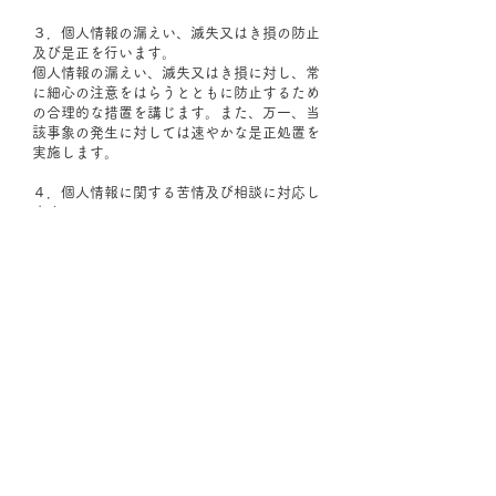
３．個人情報の漏えい、滅失又はき損の防止
及び是正を行います。
個人情報の漏えい、滅失又はき損に対し、常
に細心の注意をはらうとともに防止するため
の合理的な措置を講じます。また、万一、当
該事象の発生に対しては速やかな是正処置を
実施します。
４．個人情報に関する苦情及び相談に対応し
ます。
個人情報の取扱いに関する苦情及び相談、開
示等のご請求に誠実かつ迅速に対応します。
５．個人情報保護マネジメントシステムの継
続的改善を行います。
全ての従業者に個人情報保護の重要性を十分
認識させるとともに、個人情報保護マネジメ
ントシステムを誠実に実践し、維持し、継続
的な改善に努めます。
６．当社個人情報保護方針に関するお問合せ
先
京都市左京区田中上柳町２１ 鴨柳アパートメン