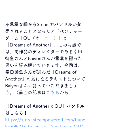
不思議な縁からSteamでバンドルが発
売されることとなったアドベンチャー
ゲーム『OU（オーユー）』と
『Dreams of Another』。この対談で
は、両作品のディレクターである幸田
御魚さんとBaiyonさんが言葉を綴った
思いを読み解いていきます。今回は、
幸田御魚さんが選んだ『Dreams of 
Another』の気になるテキストについて
Baiyonさんに語っていただきましょ
う。（前回の記事は
こちら
から）
「Dreams of Another x OU」バンドル
はこちら！
https://store.steampowered.com/bund
le/69821/Dreams_of_Another_x_OU/