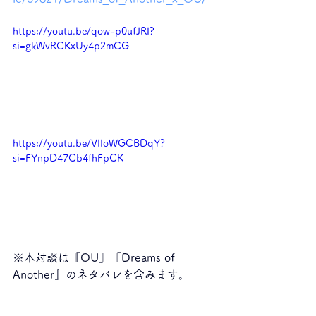
https://youtu.be/qow-p0ufJRI?
si=gkWvRCKxUy4p2mCG
https://youtu.be/VIIoWGCBDqY?
si=FYnpD47Cb4fhFpCK
※本対談は『OU』『Dreams of 
Another』のネタバレを含みます。